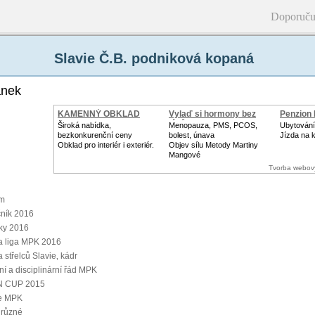
Doporuču
Slavie Č.B. podniková kopaná
ánek
KAMENNÝ OBKLAD
Vylaď si hormony bez
Penzion
léků
Široká nabídka,
Menopauza, PMS, PCOS,
Ubytování
bezkonkurenční ceny
bolest, únava
Jízda na k
Obklad pro interiér i exteriér.
Objev sílu Metody Martiny
Mangové
Tvorba webov
m
čník 2016
ky 2016
a liga MPK 2016
 střelců Slavie‚ kádr
í a disciplinární řád MPK
 CUP 2015
ie MPK
 různé