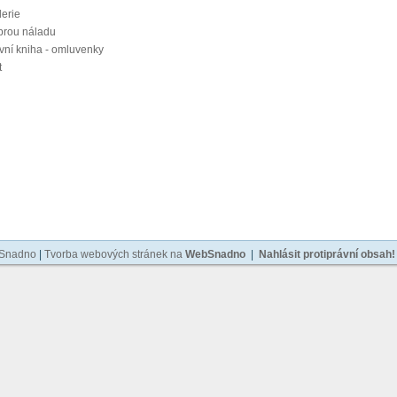
lerie
brou náladu
vní kniha - omluvenky
t
bSnadno
|
Tvorba webových stránek na
WebSnadno
|
Nahlásit protiprávní obsah!