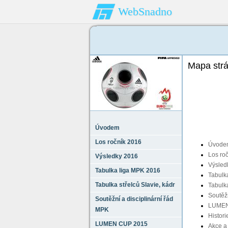
WebSnadno
Mapa str
Úvodem
Los ročník 2016
Úvode
Los ro
Výsledky 2016
Výsled
Tabulka liga MPK 2016
Tabulk
Tabulka střelců Slavie‚ kádr
Tabulka
Soutěžn
Soutěžní a disciplinární řád
LUMEN
MPK
Histor
LUMEN CUP 2015
Akce a