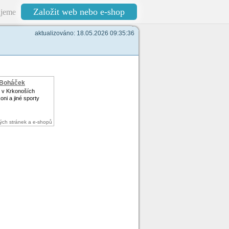
Založit web nebo e-shop
jeme
aktualizováno: 18.05.2026 09:35:36
 Boháček
 v Krkonoších
oni a jiné sporty
ých stránek a e-shopů