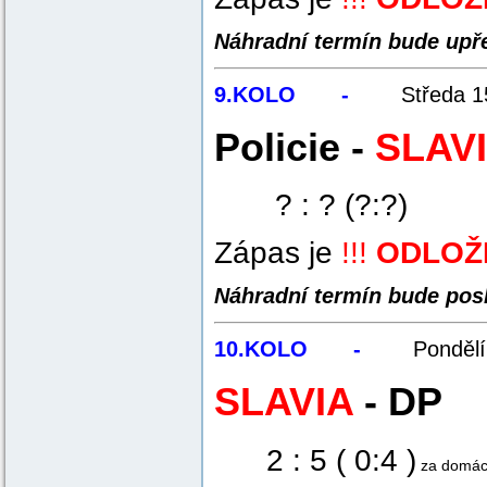
Náhradní termín bude upř
9.KOLO -
Středa 
Policie -
SLAV
? : ? (?:?)
Zápas je
!!!
ODLOŽE
Náhradní termín bude posl
10.KOLO -
Ponděl
SLAVIA
- DP
2 : 5 ( 0:4 )
za domácí