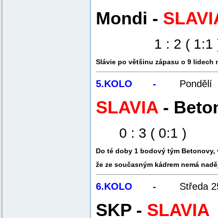
Mondi -
SLAVI
1 : 2 ( 1:1 
Slávie po většinu zápasu o 9 lidech 
5.KOLO -
Pondělí
SLAVIA
- Beto
0 : 3 ( 0:1 )
Do té doby 1 bodový tým Betonovy, vr
že ze současným kádrem nemá naději 
6.KOLO -
Středa 
SKP -
SLAVIA