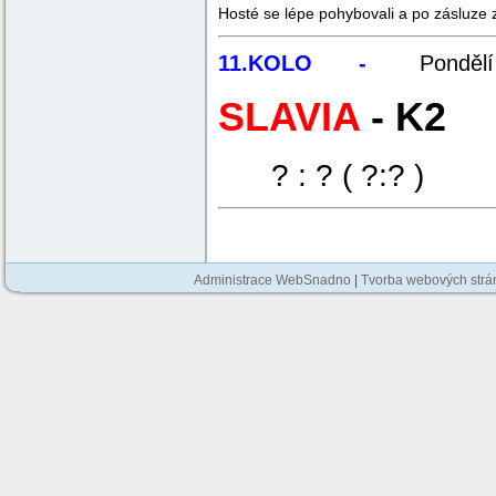
Hosté se lépe pohybovali a po zásluze 
11.KOLO -
Ponděl
SLAVIA
- K2
? : ? ( ?:? )
Administrace WebSnadno
|
Tvorba webových str