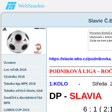
WebSnadno
Slavie Č.
Penzion Boháč
Ubytování v Krko
Jízda na koni a jin
https://slavie.wbs.cz/podnikovk
Úvodem
--------------------------------------------------------------
Los ročník 2016
PODNIKOVÁ LIGA – ROČ
--------------------------------------------------------------
Výsledky 2016
1.KOLO -
Středa 
Tabulka liga MPK 2016
Tabulka střelců Slavie‚ kádr
DP
-
SLAVIA
Soutěžní a disciplinární řád
MPK
6 : 1 ( 2:1
LUMEN CUP 2015