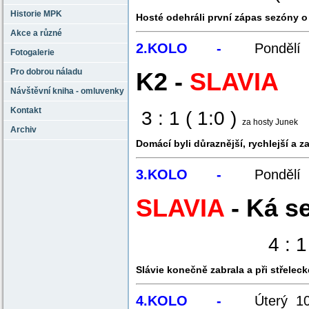
Historie MPK
Hosté odehráli první zápas sezóny o 
Akce a různé
2.KOLO -
Pondělí
Fotogalerie
Pro dobrou náladu
K2
-
SLAVIA
Návštěvní kniha - omluvenky
Kontakt
3 : 1 ( 1:0 )
za hosty Junek
Archiv
Domácí byli důraznější, rychlejší a za
3.KOLO -
Pondělí
SLAVIA
- Ká s
4 : 1 ( 1
Slávie konečně zabrala a při střelec
4.KOLO -
Úterý 1