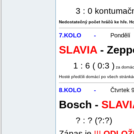
3 : 0 kontumač
Nedostatečný počet hráčů ke hře. H
7.KOLO -
Pondělí
SLAVIA
- Zepp
1 : 6 ( 0:3 )
za domácí
Hosté předčili domácí po všech stránká
8.KOLO -
Čtvrtek
Bosch -
SLAVI
? : ? (?:?)
Zápas je
!!!
ODLOŽE