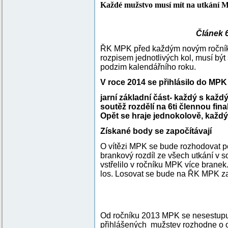
Každé mužstvo musí mít na utkání MP
Článek 6
ŘK MPK před každým novým ročník
rozpisem jednotlivých kol, musí bý
podzim kalendářního roku.
V roce 2014 se přihlásilo do MPK
jarní základní část- každý s každ
soutěž rozdělí na 6ti člennou fin
Opět se hraje jednokolově, každ
Získané body se započítávají
O vítězi MPK se bude rozhodovat po
brankový rozdíl ze všech utkání v so
vstřelilo v ročníku MPK více brane
los. Losovat se bude na ŘK MPK za
Od ročníku 2013 MPK se nesestupu
přihlášených mužstev rozhodne o 