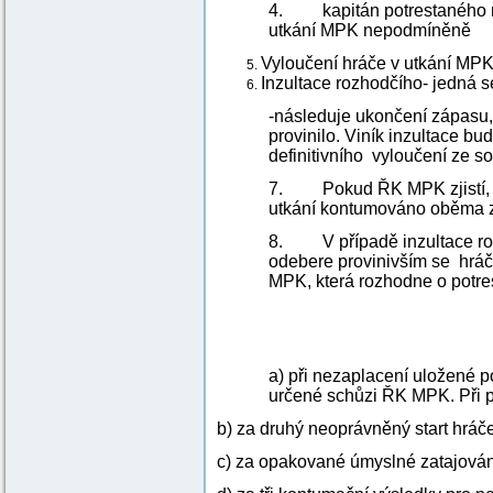
4. kapitán potrestaného muž
utkání MPK nepodmíněně
Vyloučení hráče v utkání MPK
Inzultace rozhodčího- jedná se
-následuje ukončení zápasu,
provinilo. Viník inzultace 
definitivního vyloučení ze 
7. Pokud ŘK MPK zjistí, že
utkání kontumováno oběma z
8. V případě inzultace roz
odebere provinivším se hráč
MPK, která rozhodne o potre
a) při nezaplacení uložené 
určené schůzi ŘK MPK. Při 
b) za druhý neoprávněný start hráč
c) za opakované úmyslné zatajován