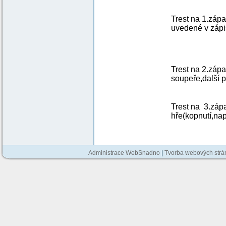
Trest na 1.záp
uvedené v zápi
Trest na 2.zá
soupeře,další 
Trest na 3.zá
hře(kopnutí,nap
Administrace WebSnadno
|
Tvorba webových str