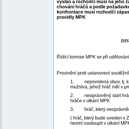
vyslán a rozhodčí musí na jeho ž
chování hráčů a podle požadavku
konfrontace musí rozhodčí zápasu
pravidly MPK
DIS
Řídící komise MPK se při udělování 
Provinění proti ustanovení soutěž
1. nepovolená obuv, tj. ko
mužstva, jehož hráč měl v 
2. neoprávněný start hráče
hráče v utkání MPK
3. hráč, který neoprávněně
( hráč, který bude uveden v 
nesmí nastoupit v utkání MPK