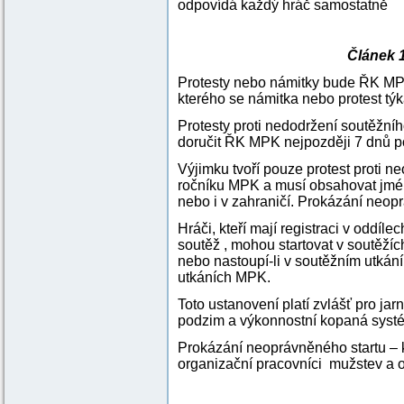
odpovídá každý hráč samostatně
Článek 
Protesty nebo námitky bude ŘK MPK
kterého se námitka nebo protest týk
Protesty proti nedodržení soutěžní
doručit ŘK MPK nejpozději 7 dnů 
Výjimku tvoří pouze protest proti 
ročníku MPK a musí obsahovat jmén
nebo i v zahraničí. Prokázání neopr
Hráči, kteří mají registraci v oddí
soutěž , mohou startovat v soutěží
nebo nastoupí-li v soutěžním utkání
utkáních MPK.
Toto ustanovení platí zvlášť pro ja
podzim a výkonnostní kopaná syst
Prokázání neoprávněného startu – k
organizační pracovníci mužstev a o