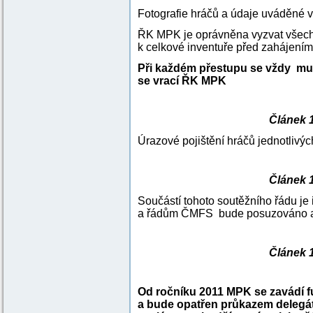
Fotografie hráčů a údaje uváděné v
ŘK MPK je oprávněna vyzvat všechn
k celkové inventuře před zahájen
Při každém přestupu se vždy musí
se vrací ŘK MPK
Článek 
Úrazové pojištění hráčů jednotlivý
Článek 
Součástí tohoto soutěžního řádu je 
a řádům ČMFS bude posuzováno a 
Článek 
Od ročníku 2011 MPK se zavádí f
a bude opatřen průkazem delegát