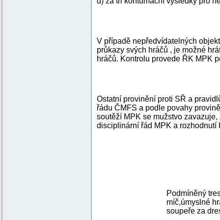
d) za tři kontumační výsledky pro 
V případě nepředvídatelných objekt
průkazy svých hráčů , je možné hrá
hráčů. Kontrolu provede ŘK MPK po
Ostatní provinění proti SŘ a prav
řádu ČMFS a podle povahy provině
soutěží MPK se mužstvo zavazuje,
disciplinární řád MPK a rozhodnut
Podmíněný tres
míč,úmyslné hr
soupeře za dres