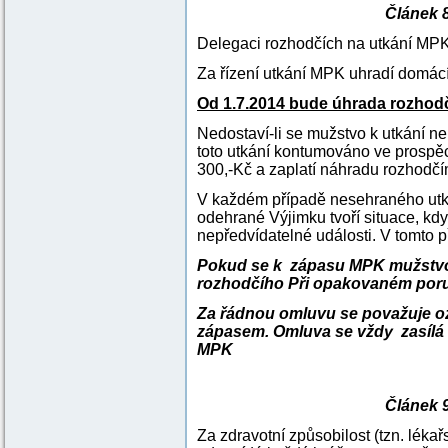
Článek 8
Delegaci rozhodčích na utkání MP
Za řízení utkání MPK uhradí domác
Od 1.7.2014 bude úhrada rozhod
Nedostaví-li se mužstvo k utkání n
toto utkání kontumováno ve prospě
300,-Kč a zaplatí náhradu rozhodčí
V každém případě nesehraného utká
odehrané Výjimku tvoří situace, kd
nepředvídatelné události. V tomto 
Pokud se k zápasu MPK mužstvo n
rozhodčího Při opakovaném poru
Za řádnou omluvu se považuje oz
zápasem. Omluva se vždy zasílá
MPK
Článek 9
Za zdravotní způsobilost (tzn. lékař