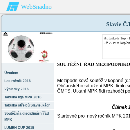
WebSnadno
Slavie Č
Autoškola Top - 
Již 22 let v Řepích
SOUTĚŽNÍ ŘÁD MEZIPODNIKO
Úvodem
Mezipodniková soutěž v kopané (dál
Los ročník 2016
Občanského sdružení MPK, tímto so
Výsledky 2016
ČMFS. Utkání MPK řídí rozhodčí p
Tabulka liga MPK 2016
Tabulka střelců Slavie‚ kádr
Článek 1
Soutěžní a disciplinární řád
Startovné pro nový ročník MPK 2015
MPK
LUMEN CUP 2015