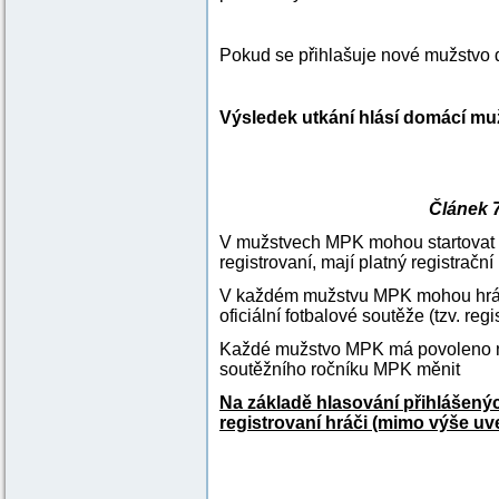
Pokud se přihlašuje nové mužstvo
Výsledek utkání hlásí domácí mu
Článek 7
V mužstvech MPK mohou startovat hr
registrovaní, mají platný registrač
V každém mužstvu MPK mohou hrát od 
oficiální fotbalové soutěže (tzv. regi
Každé mužstvo MPK má povoleno n
soutěžního ročníku MPK měnit
Na základě hlasování přihlášený
registrovaní hráči (mimo výše u