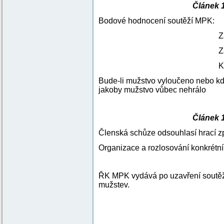
Článek 1
Bodové hodnocení soutěží MPK
Za remízu 
Za prohru
Kontumace 0 bodů
Bude-li mužstvo vyloučeno nebo kd
jakoby mužstvo vůbec nehrálo
Článek 
Členská schůze odsouhlasí hrací 
Organizace a rozlosování konkrétní
ŘK MPK vydává po uzavření soutěžn
mužstev.