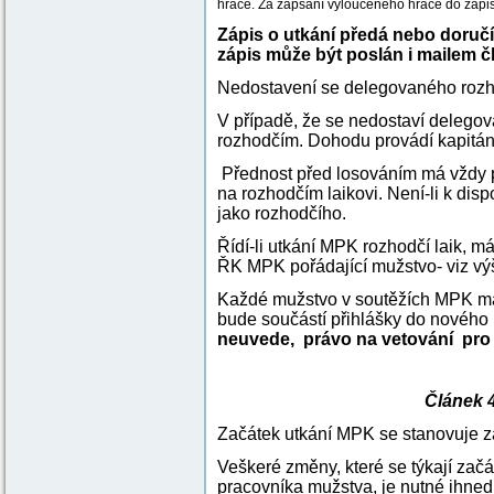
hráče. Za zapsání vyloučeného hráče do zápisu
Zápis o utkání předá nebo doruč
zápis může být poslán i mailem
Nedostavení se delegovaného rozh
V případě, že se nedostaví delego
rozhodčím. Dohodu provádí kapitán
Přednost před losováním má vždy př
na rozhodčím laikovi. Není-li k dis
jako rozhodčího.
Řídí-li utkání MPK rozhodčí laik, m
ŘK MPK pořádající mužstvo- viz vý
Každé mužstvo v soutěžích MPK má 
bude součástí přihlášky do nového
neuvede, právo na vetování pro 
Článek 4
Začátek utkání MPK se stanovuje z
Veškeré změny, které se týkají začát
pracovníka mužstva, je nutné ihn