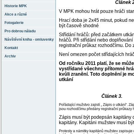
Článek 2
Historie MPK
V MPK mohou hrát pouze hráči starš
Akce a různé
Hrací doba je 2x45 minut, pokud n
Fotogalerie
být časově shodné
Pro dobrou náladu
Střídání hráčů: před začátkem utkání
Návštěvní kniha - omluvenky
hráčů. Při střídání nebo doplňování
registrační průkaz rozhodčímu. Do 
Kontakt
Není omezen počet střídajících hráč
Archiv
Od ročníku 2011 platí, že se může
vystřídané všechny přítomné hráč
kvůli zranění. Toto doplnění je 
utkání
Článek 3.
Pořádající mužstvo zajistí „ Zápis o utkání“.
jsou rozhodčímu předány registrační průkazy hr
Zápis musí být podepsán kapitány
kapitány. Kapitáni mužstev musí bý
Protesty a námitky kapitánů mužstev zapisuje 