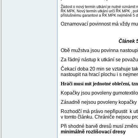
Žádost o nový termín utkání je nutné oznámit
ŘK MPK. Nový termín utkání určí ŘK MPK , pok
příslušnému garantovi a ŘK MPK nejméně 5 dn
Oznamovací povinnost má vždy mužst
Článek 5
Obě mužstva jsou povinna nastoupit
Za řádný nástup k utkání se považ
Čekací doba 20 min se vztahuje ta
nastoupit na hrací plochu i s nejm
Hráči musí mít jednotné oblečení, tzn.
Kopačky jsou povoleny gumotextilové
Zásadně nejsou povoleny kopačky s
Rozhodčí má právo nepřipustit k ut
v tomto článku. Chrániče nejsou pr
Při shodné barvě dresů musí změn
minimálně rozlišovací dresy