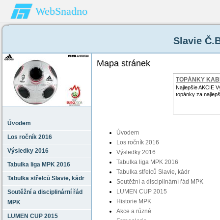
WebSnadno
Slavie Č.
Mapa stránek
TOPÁNKY KAB
Najlepšie AKCIE V
topánky za najlep
Úvodem
Úvodem
Los ročník 2016
Los ročník 2016
Výsledky 2016
Výsledky 2016
Tabulka liga MPK 2016
Tabulka liga MPK 2016
Tabulka střelců Slavie‚ kádr
Tabulka střelců Slavie‚ kádr
Soutěžní a disciplinární řád MPK
LUMEN CUP 2015
Soutěžní a disciplinární řád
Historie MPK
MPK
Akce a různé
LUMEN CUP 2015