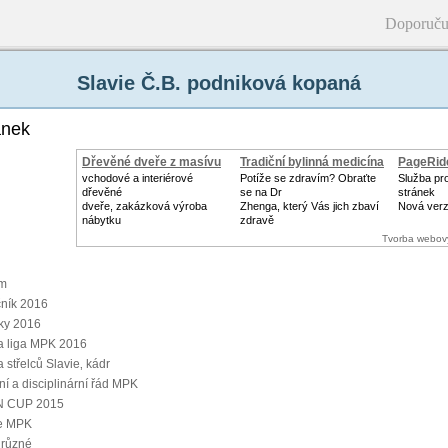
Doporuču
Slavie Č.B. podniková kopaná
ánek
Dřevěné dveře z masívu
Tradiční bylinná medicína
PageRid
vchodové a interiérové
Potíže se zdravím? Obraťte
Služba pr
dřevěné
se na Dr
stránek
dveře, zakázková výroba
Zhenga, který Vás jich zbaví
Nová ver
nábytku
zdravě
Tvorba webov
m
čník 2016
ky 2016
a liga MPK 2016
 střelců Slavie‚ kádr
í a disciplinární řád MPK
 CUP 2015
ie MPK
 různé