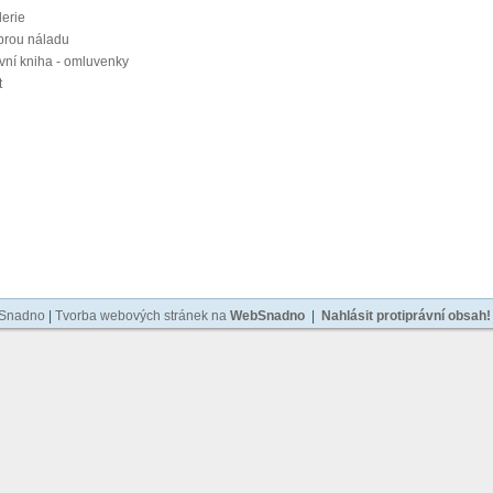
lerie
brou náladu
vní kniha - omluvenky
t
bSnadno
|
Tvorba webových stránek na
WebSnadno
|
Nahlásit protiprávní obsah!