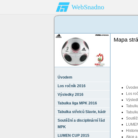
WebSnadno
Mapa str
Úvodem
Los ročník 2016
Úvode
Los ro
Výsledky 2016
Výsled
Tabulka liga MPK 2016
Tabulk
Tabulka střelců Slavie‚ kádr
Tabulka
Soutěžn
Soutěžní a disciplinární řád
LUMEN
MPK
Histor
LUMEN CUP 2015
Akce a