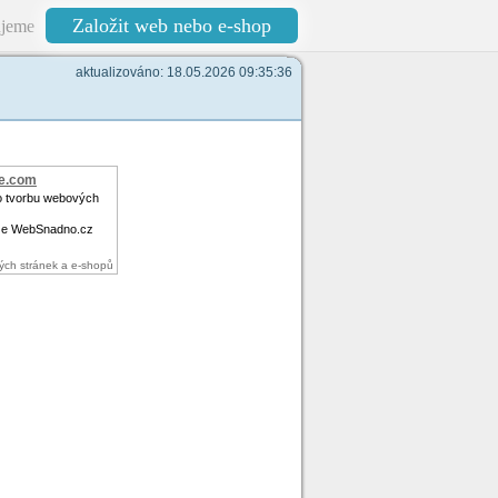
Založit web nebo e-shop
jeme
aktualizováno: 18.05.2026 09:35:36
e.com
o tvorbu webových
ze WebSnadno.cz
ých stránek a e-shopů